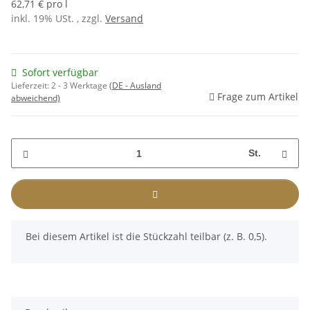
62,71 € pro l
inkl. 19% USt. , zzgl.
Versand
Sofort verfügbar
Lieferzeit:
2 - 3 Werktage
(DE - Ausland
Frage zum Artikel
abweichend)
St.
x
Bei diesem Artikel ist die Stückzahl teilbar (z. B. 0,5).