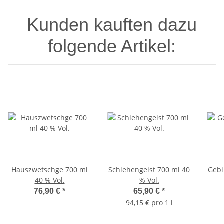
Kunden kauften dazu
folgende Artikel:
Hauszwetschge 700 ml
Schlehengeist 700 ml 40
Gebi
40 % Vol.
% Vol.
76,90 €
*
65,90 €
*
94,15 € pro 1 l